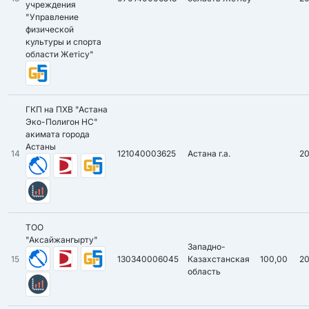
учреждения
"Управление
физической
культуры и спорта
области Жетісу"
ГКП на ПХВ "Астана
Эко-Полигон НС"
акимата города
Астаны
14
121040003625
Астана г.а.
2
ТОО
"Аксайжангырту"
Западно-
15
130340006045
Казахстанская
100,00
2
область