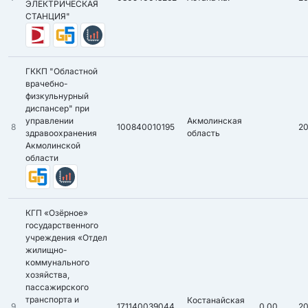
ЭЛЕКТРИЧЕСКАЯ
СТАНЦИЯ"
ГККП "Областной
врачебно-
физкульнурный
диспансер" при
управлении
Акмолинская
8
100840010195
2
здравоохранения
область
Акмолинской
области
КГП «Озёрное»
государственного
учреждения «Отдел
жилищно-
коммунального
хозяйства,
пассажирского
транспорта и
Костанайская
9
171140039044
0,00
2