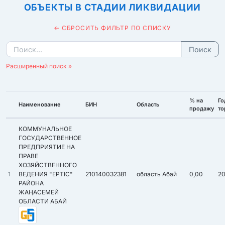
ОБЪЕКТЫ В СТАДИИ ЛИКВИДАЦИИ
← СБРОСИТЬ ФИЛЬТР ПО СПИСКУ
Поиск
Расширенный поиск »
% на
Го
Наименование
БИН
Область
продажу
то
КОММУНАЛЬНОЕ
ГОСУДАРСТВЕННОЕ
ПРЕДПРИЯТИЕ НА
ПРАВЕ
ХОЗЯЙСТВЕННОГО
1
ВЕДЕНИЯ "ЕРТІС"
210140032381
область Абай
0,00
2
РАЙОНА
ЖАҢАСЕМЕЙ
ОБЛАСТИ АБАЙ