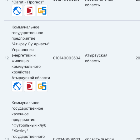
"Carat - Прогноз"
область
Коммунальное
государственное
предприятие
"Атырау Су Арнасы"
Управления
энергетики и
Атырауская
12
010140003504
2
жилищно-
область
коммунального
хозяйства
Атырауской области
Коммунальное
государственное
казенное
предприятие
"Футбольный клуб
"Жетісу"
государственного
13
070140006513
область Жетісу
2