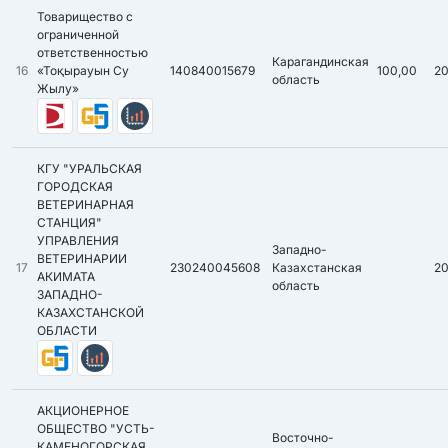
Товарищество с
ограниченной
ответственностью
Карагандинская
16
«Тоқырауын Су
140840015679
100,00
2
область
Жылу»
КГУ "УРАЛЬСКАЯ
ГОРОДСКАЯ
ВЕТЕРИНАРНАЯ
СТАНЦИЯ"
УПРАВЛЕНИЯ
Западно-
ВЕТЕРИНАРИИ
17
230240045608
Казахстанская
2
АКИМАТА
область
ЗАПАДНО-
КАЗАХСТАНСКОЙ
ОБЛАСТИ
АКЦИОНЕРНОЕ
ОБЩЕСТВО "УСТЬ-
Восточно-
КАМЕНОГОРСКАЯ