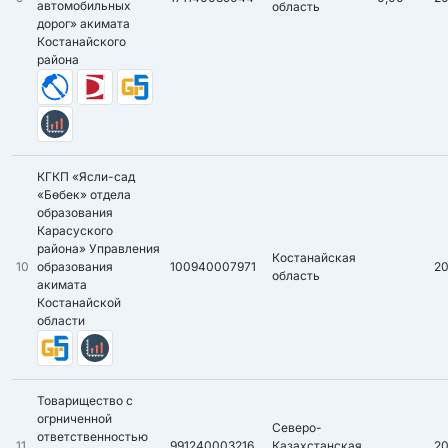
автомобильных
область
дорог» акимата
Костанайского
района
КГКП «Ясли-сад
«Бөбек» отдела
образования
Карасуского
района» Управления
Костанайская
10
образования
100940007971
2
область
акимата
Костанайской
области
Товарищество с
огрниченной
Северо-
ответственностью
11
991240003216
Казахстанская
2