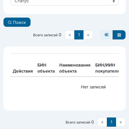
Статус
Поиск
0
«
1
»
Всего записей
Ф
БИН
Наименование
БИН/ИИН
Н
Действия
объекта
объекта
покупателя
по
Нет записей
0
«
1
»
Всего записей