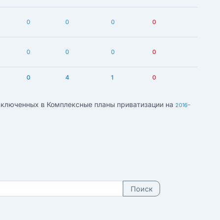
0
0
0
0
0
0
0
0
0
4
1
0
 включенных в Комплексные планы приватизации на
2016–
Поиск