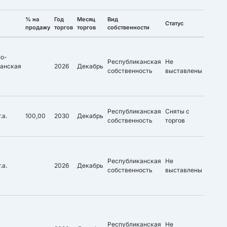
% на
Год
Месяц
Вид
Статус
продажу
торгов
торгов
собственности
но-
Республиканская
Не
танская
2026
Декабрь
собственность
выставлены
ь
Республиканская
Сняты с
.а.
100,00
2030
Декабрь
собственность
торгов
Республиканская
Не
.а.
2026
Декабрь
собственность
выставлены
Республиканская
Не