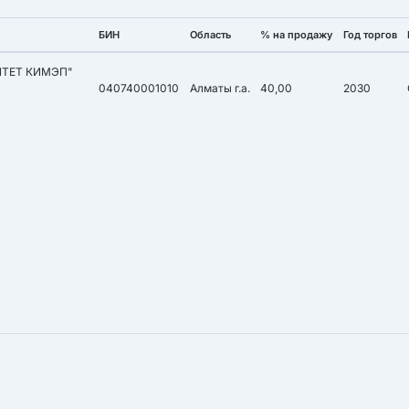
БИН
Область
% на продажу
Год торгов
ИТЕТ КИМЭП"
040740001010
Алматы г.а.
40,00
2030