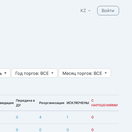
KZ
Войти
ь
Год торгов:
ВСЕ
Месяц торгов:
ВСЕ
Передача в
С
видация
Реорганизация
ИСКЛЮЧЕНЫ
ДУ
НАРУШЕНИЯМИ
0
4
1
0
0
0
0
0