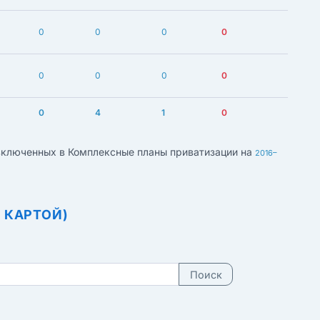
0
0
0
0
0
0
0
0
0
4
1
0
 включенных в Комплексные планы приватизации на
2016–
 КАРТОЙ)
Поиск