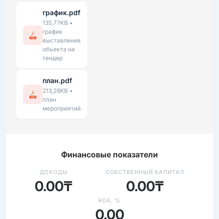
график.pdf
135,77KB •
график
выставления
объекта на
тендер
план.pdf
213,28KB •
план
мероприятий
Финансовые показатели
ДОХОДЫ
СОБСТВЕННЫЙ КАПИТАЛ
0.00₸
0.00₸
ROA, %
0.00