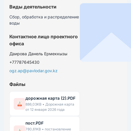
Виды деятельности
Сбор, обработка и распределение 
воды
Контактное лицо проектного
офиса
Даирова Данель Ермеккызы
+77787645430
ogz.ap@pavlodar.gov.kz
Файлы
дорожная карта (2).PDF
886,03KB • Дорожная карта
от 12 января 2026 года
пост.PDF
780,61KB • постановление