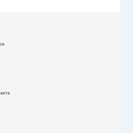
ра
ъекта