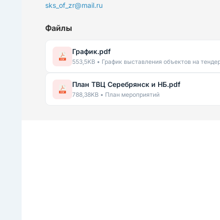
sks_of_zr@mail.ru
Файлы
График.pdf
553,5KB • График выставления объектов на тенде
План ТВЦ Серебрянск и НБ.pdf
788,38KB • План мероприятий