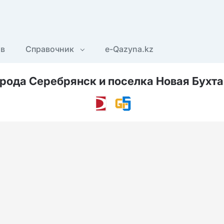
ов
Справочник
e-Qazyna.kz
рода Серебрянск и поселка Новая Бухт