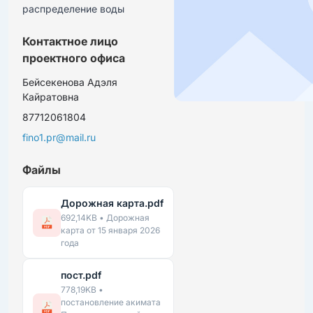
распределение воды
Контактное лицо
проектного офиса
Бейсекенова Адэля
Кайратовна
87712061804
fino1.pr@mail.ru
Файлы
Дорожная карта.pdf
692,14KB • Дорожная
карта от 15 января 2026
года
пост.pdf
778,19KB •
постановление акимата