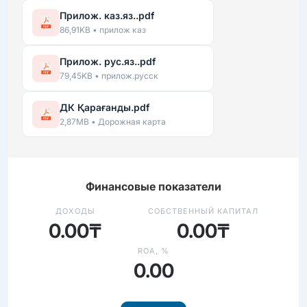
Прилож. каз.яз..pdf
86,91KB • прилож каз
Прилож. рус.яз..pdf
79,45KB • прилож.русск
ДК Қарағанды.pdf
2,87MB • Дорожная карта
Финансовые показатели
ДОХОДЫ
СОБСТВЕННЫЙ КАПИТАЛ
0.00₸
0.00₸
ROA, %
0.00