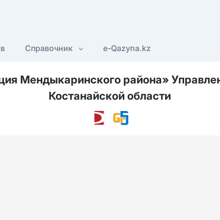
ов
Справочник
e-Qazyna.kz
ция Мендыкаринского района» Управле
Костанайской области