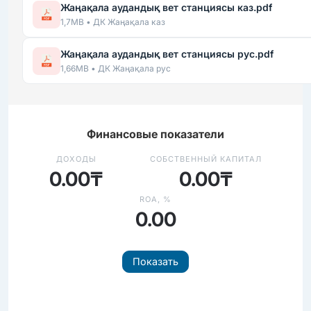
Жаңақала аудандық вет станциясы каз.pdf
1,7MB • ДК Жаңақала каз
Жаңақала аудандық вет станциясы рус.pdf
1,66MB • ДК Жаңақала рус
Финансовые показатели
ДОХОДЫ
СОБСТВЕННЫЙ КАПИТАЛ
0.00₸
0.00₸
ROA, %
0.00
Показать