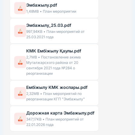
Эмбажылу.pdf
1,48MB • План мероприятии
Эмбажылу_25.03.pdf
997,94KB • План мероприятий от
25.03.2021 года
КМК Ембіжылу Қаулы.pdf
2,7MB • Постановление акима
Мугалжарского района от 20
сентября 2021 года №284 о
реорганизации
Ембіжылу КМК жоспары.pdf
2,32MB • План мероприятий по
реорганизации КГП "Эмбажылу"
Дорожная карта Эмбажылу.pdf
347,17KB • План мероприятий от
22.01.2026 года