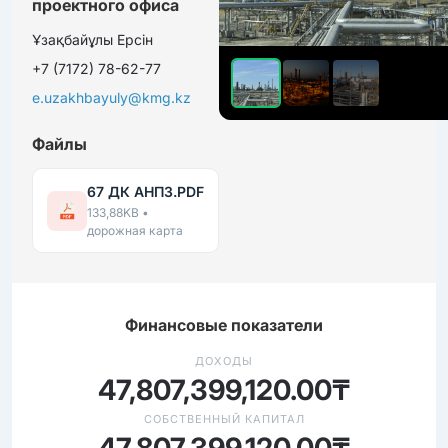
проектного офиса
Ұзақбайұлы Ерсін
+7 (7172) 78-62-77
e.uzakhbayuly@kmg.kz
Файлы
67 ДК АНПЗ.PDF
133,88KB •
дорожная карта
Финансовые показатели
ДОХОДЫ
47,807,399,120.00₸
СОБСТВЕННЫЙ КАПИТАЛ