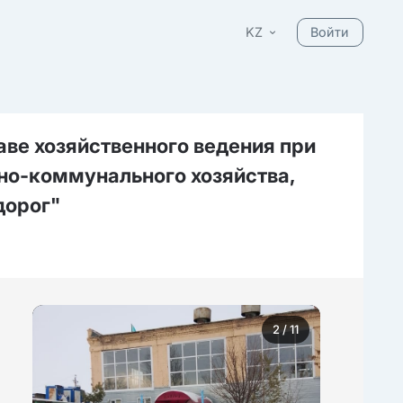
KZ
Войти
ве хозяйственного ведения при
но-коммунального хозяйства,
дорог"
3
/ 11