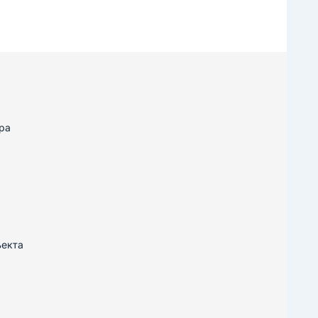
ра
ъекта